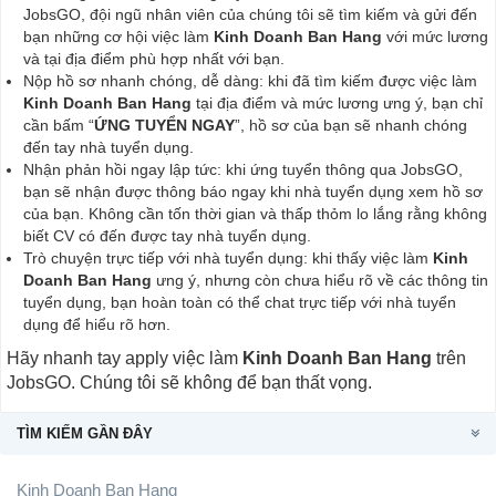
JobsGO, đội ngũ nhân viên của chúng tôi sẽ tìm kiếm và gửi đến
bạn những cơ hội việc làm
Kinh Doanh Ban Hang
với mức lương
và tại địa điểm phù hợp nhất với bạn.
Nộp hồ sơ nhanh chóng, dễ dàng: khi đã tìm kiếm được việc làm
Kinh Doanh Ban Hang
tại địa điểm và mức lương ưng ý, bạn chỉ
cần bấm “
ỨNG TUYỂN NGAY
”, hồ sơ của bạn sẽ nhanh chóng
đến tay nhà tuyển dụng.
Nhận phản hồi ngay lập tức: khi ứng tuyển thông qua JobsGO,
bạn sẽ nhận được thông báo ngay khi nhà tuyển dụng xem hồ sơ
của bạn. Không cần tốn thời gian và thấp thỏm lo lắng rằng không
biết CV có đến được tay nhà tuyển dụng.
Trò chuyện trực tiếp với nhà tuyển dụng: khi thấy việc làm
Kinh
Doanh Ban Hang
ưng ý, nhưng còn chưa hiểu rõ về các thông tin
tuyển dụng, bạn hoàn toàn có thể chat trực tiếp với nhà tuyển
dụng để hiểu rõ hơn.
Hãy nhanh tay apply việc làm
Kinh Doanh Ban Hang
trên
JobsGO. Chúng tôi sẽ không để bạn thất vọng.
TÌM KIẾM GẦN ĐÂY
Kinh Doanh Ban Hang