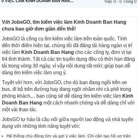
0 VIỆC LÀM KINH DOANH BAN HANG BÁN THỜI GIAN THÁNG 08/2026
Việc 0 - 0 Trong 0
Với JobsGO, tìm kiếm việc làm Kinh Doanh Ban Hang
chưa bao giờ đơn giản đến thế!
JobsGO là công cụ tìm kiếm việc làm trên toàn quốc. Tính
đến thời điểm hiện tại, chúng tôi đã đăng tải hàng ngàn vị trí
việc làm
Kinh Doanh Ban Hang
cho các công ty, đơn vị tại
64 tỉnh thành. Tất cả các tin tuyển dụng đều có thời hạn đăng
tải trong vòng 30 ngày, vì vậy nội dung rất mới; giúp bạn dễ
dàng tìm kiếm việc làm ưng ý.
Tuyệt vời hơn, với JobsGO, cho dù bạn đang ngồi trên xe
bus, đi bộ trên đường hay đang ngồi nhâm nhi cà phê trong
phòng khách,... bạn cũng sẽ dễ dàng tìm kiếm việc làm
Kinh
Doanh Ban Hang
một cách nhanh chóng và dễ dàng chỉ với
một vài thao tác.
JobsGO tự hào là cầu nối giữa người lao động và nhà tuyển
dụng với những tính năng tuyệt vời:
Hệ thống chủ động tìm và gợi ý việc làm: Chỉ cần tạo hồ sơ trên