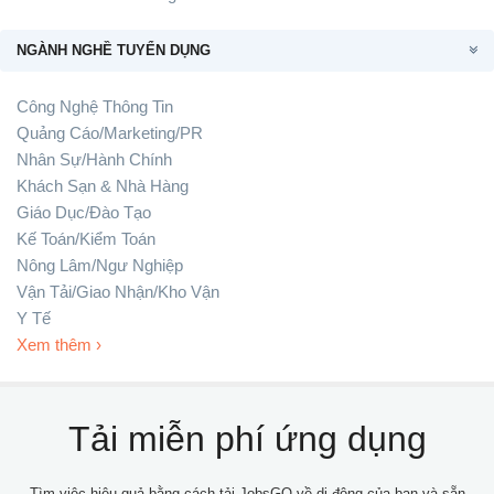
NGÀNH NGHỀ TUYỂN DỤNG
Công Nghệ Thông Tin
Quảng Cáo/Marketing/PR
Nhân Sự/Hành Chính
Khách Sạn & Nhà Hàng
Giáo Dục/Đào Tạo
Kế Toán/Kiểm Toán
Nông Lâm/Ngư Nghiệp
Vận Tải/Giao Nhận/Kho Vận
Y Tế
Xem thêm ›
Tải miễn phí ứng dụng
Tìm việc hiệu quả bằng cách tải JobsGO về di động của bạn và sẵn