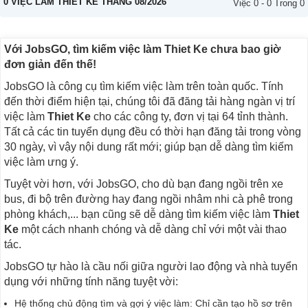
0 VIỆC LÀM THIET KE THÁNG 08/2026
Việc 0 - 0 Trong 0
Với JobsGO, tìm kiếm việc làm Thiet Ke chưa bao giờ
đơn giản đến thế!
JobsGO là công cụ tìm kiếm việc làm trên toàn quốc. Tính
đến thời điểm hiện tại, chúng tôi đã đăng tải hàng ngàn vị trí
việc làm
Thiet Ke
cho các công ty, đơn vị tại 64 tỉnh thành.
Tất cả các tin tuyển dụng đều có thời hạn đăng tải trong vòng
30 ngày, vì vậy nội dung rất mới; giúp bạn dễ dàng tìm kiếm
việc làm ưng ý.
Tuyệt vời hơn, với JobsGO, cho dù bạn đang ngồi trên xe
bus, đi bộ trên đường hay đang ngồi nhâm nhi cà phê trong
phòng khách,... bạn cũng sẽ dễ dàng tìm kiếm việc làm
Thiet
Ke
một cách nhanh chóng và dễ dàng chỉ với một vài thao
tác.
JobsGO tự hào là cầu nối giữa người lao động và nhà tuyển
dụng với những tính năng tuyệt vời:
Hệ thống chủ động tìm và gợi ý việc làm: Chỉ cần tạo hồ sơ trên