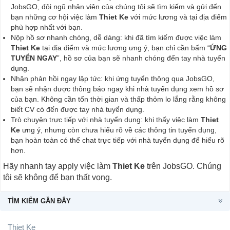
JobsGO, đội ngũ nhân viên của chúng tôi sẽ tìm kiếm và gửi đến
bạn những cơ hội việc làm
Thiet Ke
với mức lương và tại địa điểm
phù hợp nhất với bạn.
Nộp hồ sơ nhanh chóng, dễ dàng: khi đã tìm kiếm được việc làm
Thiet Ke
tại địa điểm và mức lương ưng ý, bạn chỉ cần bấm “
ỨNG
TUYỂN NGAY
”, hồ sơ của bạn sẽ nhanh chóng đến tay nhà tuyển
dụng.
Nhận phản hồi ngay lập tức: khi ứng tuyển thông qua JobsGO,
bạn sẽ nhận được thông báo ngay khi nhà tuyển dụng xem hồ sơ
của bạn. Không cần tốn thời gian và thấp thỏm lo lắng rằng không
biết CV có đến được tay nhà tuyển dụng.
Trò chuyện trực tiếp với nhà tuyển dụng: khi thấy việc làm
Thiet
Ke
ưng ý, nhưng còn chưa hiểu rõ về các thông tin tuyển dụng,
bạn hoàn toàn có thể chat trực tiếp với nhà tuyển dụng để hiểu rõ
hơn.
Hãy nhanh tay apply việc làm
Thiet Ke
trên JobsGO. Chúng
tôi sẽ không để bạn thất vọng.
TÌM KIẾM GẦN ĐÂY
Thiet Ke