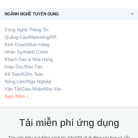
NGÀNH NGHỀ TUYỂN DỤNG
Công Nghệ Thông Tin
Quảng Cáo/Marketing/PR
Kinh Doanh/Bán Hàng
Nhân Sự/Hành Chính
Khách Sạn & Nhà Hàng
Giáo Dục/Đào Tạo
Kế Toán/Kiểm Toán
Nông Lâm/Ngư Nghiệp
Vận Tải/Giao Nhận/Kho Vận
Xem thêm ›
Tải miễn phí ứng dụng
Tìm việc hiệu quả bằng cách tải JobsGO về di động của bạn và sẵn