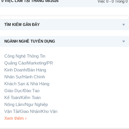
0 VIỆC LÀM TẠI THÁNG 08/2026
Việc 0 - 0 Trong 0
TÌM KIẾM GẦN ĐÂY
NGÀNH NGHỀ TUYỂN DỤNG
Công Nghệ Thông Tin
Quảng Cáo/Marketing/PR
Kinh Doanh/Bán Hàng
Nhân Sự/Hành Chính
Khách Sạn & Nhà Hàng
Giáo Dục/Đào Tạo
Kế Toán/Kiểm Toán
Nông Lâm/Ngư Nghiệp
Vận Tải/Giao Nhận/Kho Vận
Xem thêm ›