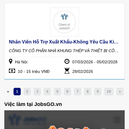
Nhân Viên Hỗ Trợ Xuất Khẩu-Không Yêu Cầu Kinh Nghiệm
CÔNG TY CỔ PHẦN NHÀ KHUNG THÉP VÀ THIẾT BỊ CÔNG NGHIỆP
Hà Nội
07/03/2026 - 05/02/2028
10 - 15 triệu VNĐ
28/02/2026
«
1
2
3
4
5
6
7
8
9
10
»
Việc làm tại JobsGO.vn