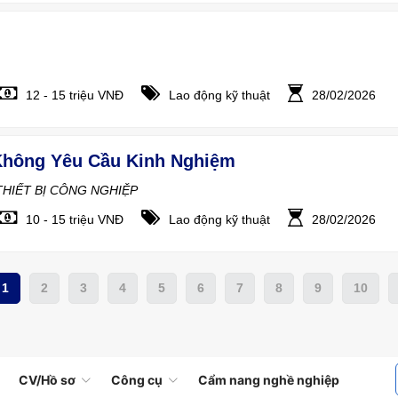
12 - 15 triệu VNĐ
Lao động kỹ thuật
28/02/2026
Không Yêu Cầu Kinh Nghiệm
HIẾT BỊ CÔNG NGHIỆP
10 - 15 triệu VNĐ
Lao động kỹ thuật
28/02/2026
1
2
3
4
5
6
7
8
9
10