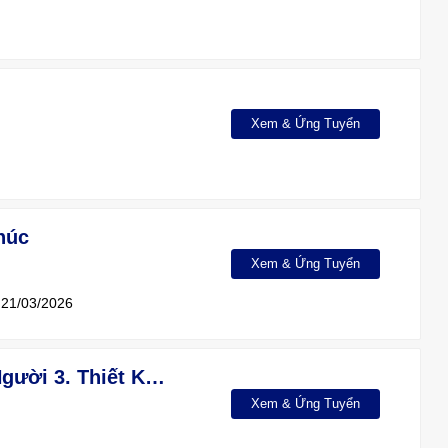
Xem & Ứng Tuyển
húc
Xem & Ứng Tuyển
21/03/2026
VỊ TRÍ: 1. Thiết Kế Điện , Điện Nhẹ : 5 Người 2. Giám Đốc Quản Lý Dự Án: 5 Người 3. Thiết Kế Kết Cấu: 5 Người 4. Cán Bộ Giám Sát (TVGS): 5 Người 5. Kỹ Thuật Thi Công : 5 Người
Xem & Ứng Tuyển