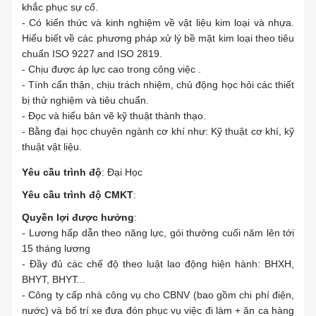
khắc phục sự cố.
- Có kiến thức và kinh nghiệm về vật liệu kim loại và nhựa.
Hiểu biết về các phương pháp xử lý bề mặt kim loại theo tiêu
chuẩn ISO 9227 and ISO 2819.
- Chịu được áp lực cao trong công việc .
- Tính cẩn thận, chịu trách nhiệm, chủ động học hỏi các thiết
bị thử nghiệm và tiêu chuẩn.
- Đọc và hiểu bản vẽ kỹ thuật thành thạo.
- Bằng đại học chuyên ngành cơ khí như: Kỹ thuật cơ khí, kỹ
thuật vật liệu.
Yêu cầu trình độ
: Đại Học
Yêu cầu trình độ CMKT
:
Quyền lợi được hưởng
:
- Lương hấp dẫn theo năng lực, gói thưởng cuối năm lên tới
15 tháng lương
- Đầy đủ các chế độ theo luật lao động hiện hành: BHXH,
BHYT, BHYT...
- Công ty cấp nhà công vụ cho CBNV (bao gồm chi phí điện,
nước) và bố trí xe đưa đón phục vụ việc đi làm + ăn ca hàng