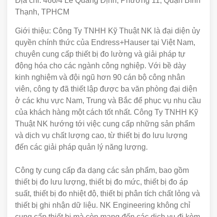
Địa chỉ: 466/4 Lê Quang Định, Phường 11, Quận Bình
Thạnh, TPHCM
Giới thiệu: Công Ty TNHH Kỹ Thuật NK là đại diện ủy
quyền chính thức của Endress+Hauser tại Việt Nam,
chuyên cung cấp thiết bị đo lường và giải pháp tự
động hóa cho các ngành công nghiệp. Với bề dày
kinh nghiệm và đội ngũ hơn 90 cán bộ công nhân
viên, công ty đã thiết lập được ba văn phòng đại diện
ở các khu vực Nam, Trung và Bắc để phục vụ nhu cầu
của khách hàng một cách tốt nhất. Công Ty TNHH Kỹ
Thuật NK hướng tới việc cung cấp những sản phẩm
và dịch vụ chất lượng cao, từ thiết bị đo lưu lượng
đến các giải pháp quản lý năng lượng.
Công ty cung cấp đa dạng các sản phẩm, bao gồm
thiết bị đo lưu lượng, thiết bị đo mức, thiết bị đo áp
suất, thiết bị đo nhiệt độ, thiết bị phân tích chất lỏng và
thiết bị ghi nhận dữ liệu. NK Engineering không chỉ
cung cấp thiết bị mà còn mang đến các dịch vụ đi kèm