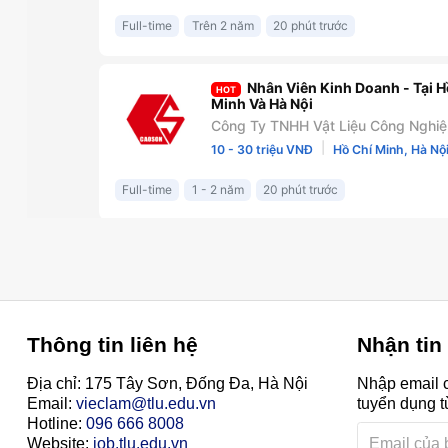
Thông tin liên hệ
Nhận tin
Địa chỉ: 175 Tây Sơn, Đống Đa, Hà Nội
Nhập email c
Email:
vieclam@tlu.edu.vn
tuyển dụng t
Hotline:
096 666 8008
Website:
job.tlu.edu.vn